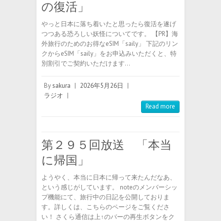
の復活」
やっと日本に落ち着いたと思ったら復活を遂げ
つつある恐ろしい妖怪についてです。 【PR】海
外旅行のためのお得なeSIM「saily」 下記のリン
クからeSIM「saily」をお申込みいただくと、特
別割引でご契約いただけます…
By
sakura
|
2026年5月26日
|
ラジオ
|
Read more
第２９５回放送 「本当
に帰国」
ようやく、本当に日本に帰って来たんだなあ、
という感じがしています。 noteのメンバーシッ
プ機能にて、旅行中の日記を公開しておりま
す。詳しくは、こちらのページをご覧くださ
い！ さくら通信は上↑のバーの再生ボタンをク