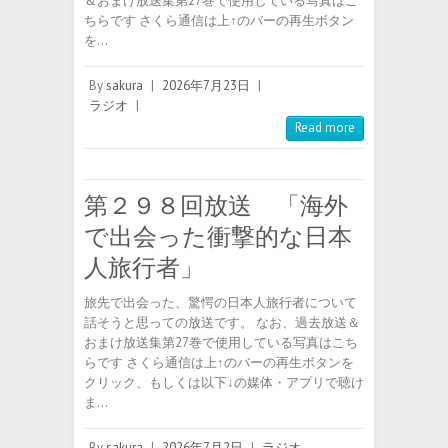
＆おまけ放送集第27巻で使用している写真はこ
ちらです さくら通信は上↑のバーの再生ボタン
を…
By
sakura
|
2026年7月23日
|
ラジオ
|
Read more
第２９８回放送 「海外
で出会った衝撃的な日本
人旅行者」
旅先で出会った、驚愕の日本人旅行者について
話そうと思っての放送です。 なお、過去放送＆
おまけ放送集第27巻で使用している写真はこち
らです さくら通信は上↑のバーの再生ボタンを
クリック、もしくは以下↓の媒体・アプリで聴け
ま…
By
sakura
|
2026年7月2日
|
ラジオ