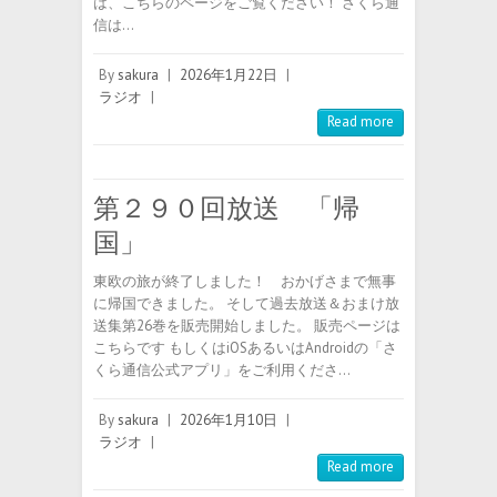
は、こちらのページをご覧ください！ さくら通
信は…
By
sakura
|
2026年1月22日
|
ラジオ
|
Read more
第２９０回放送 「帰
国」
東欧の旅が終了しました！ おかげさまで無事
に帰国できました。 そして過去放送＆おまけ放
送集第26巻を販売開始しました。 販売ページは
こちらです もしくはiOSあるいはAndroidの「さ
くら通信公式アプリ」をご利用くださ…
By
sakura
|
2026年1月10日
|
ラジオ
|
Read more