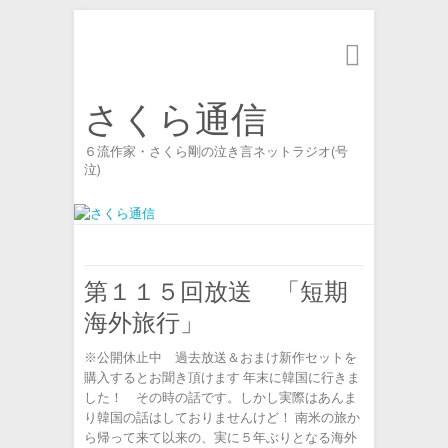
Search
さくら通信
６流作家・さくら剛の泣き言ネットラジオ(号
泣)
第１１５回放送 「短期
海外旅行」
※公開休止中 過去放送＆おまけ新作セットを
購入するとお聞き頂けます 年末に韓国に行きま
した！ その時の話です。しかし実際はあんま
り韓国の話はしておりませんけど！ 南米の旅か
ら帰って来て以来の、実に５年ぶりとなる海外