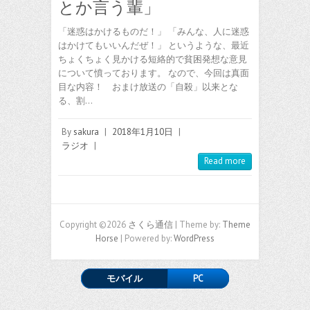
とか言う輩」
「迷惑はかけるものだ！」 「みんな、人に迷惑
はかけてもいいんだぜ！」 というような、最近
ちょくちょく見かける短絡的で貧困発想な意見
について憤っております。 なので、今回は真面
目な内容！ おまけ放送の「自殺」以来とな
る、割…
By
sakura
|
2018年1月10日
|
ラジオ
|
Read more
Copyright ©2026
さくら通信
| Theme by:
Theme
Horse
| Powered by:
WordPress
モバイル
PC