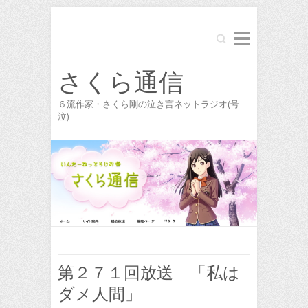
Search
さくら通信
６流作家・さくら剛の泣き言ネットラジオ(号
泣)
第２７１回放送 「私は
ダメ人間」