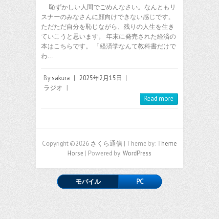
恥ずかしい人間でごめんなさい。なんともリ
スナーのみなさんに顔向けできない感じです。
ただただ自分を恥じながら、残りの人生を生き
ていこうと思います。 年末に発売された経済の
本はこちらです。 「経済学なんて教科書だけで
わ…
By
sakura
|
2025年2月15日
|
ラジオ
|
Read more
Copyright ©2026
さくら通信
| Theme by:
Theme
Horse
| Powered by:
WordPress
モバイル
PC