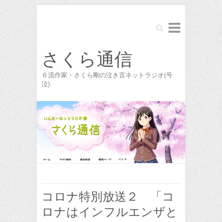
Search
さくら通信
６流作家・さくら剛の泣き言ネットラジオ(号
泣)
コロナ特別放送２ 「コ
ロナはインフルエンザと