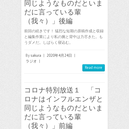
同じようなものだといま
だに言っている輩
（我々）」後編
前回の続きです！ 猛烈な短期の原稿作成と収録
と編集作業により私の腕と背中は力尽きた。も
うダメだ。しばらく寝込む。
By
sakura
|
2020年4月24日
|
ラジオ
|
Read more
コロナ特別放送１ 「コ
ロナはインフルエンザと
同じようなものだといま
だに言っている輩
（我々）」前編