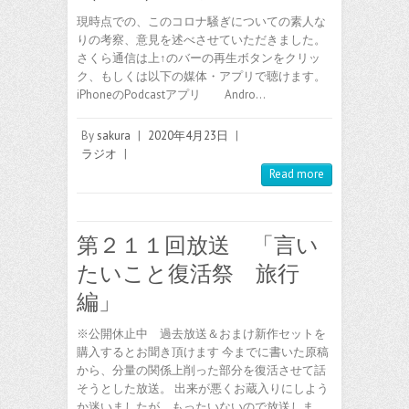
現時点での、このコロナ騒ぎについての素人な
りの考察、意見を述べさせていただきました。
さくら通信は上↑のバーの再生ボタンをクリッ
ク、もしくは以下の媒体・アプリで聴けます。
iPhoneのPodcastアプリ Andro…
By
sakura
|
2020年4月23日
|
ラジオ
|
Read more
第２１１回放送 「言い
たいこと復活祭 旅行
編」
※公開休止中 過去放送＆おまけ新作セットを
購入するとお聞き頂けます 今までに書いた原稿
から、分量の関係上削った部分を復活させて話
そうとした放送。 出来が悪くお蔵入りにしよう
か迷いましたが、もったいないので放送しま