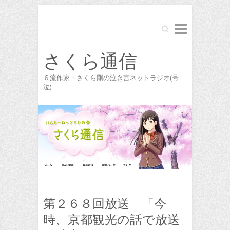
Search
さくら通信
６流作家・さくら剛の泣き言ネットラジオ(号
泣)
第２６８回放送 「今
時、京都観光の話で放送