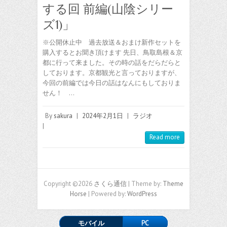
する回 前編(山陰シリー
ズ1)」
※公開休止中 過去放送＆おまけ新作セットを
購入するとお聞き頂けます 先日、鳥取島根＆京
都に行って来ました。その時の話をだらだらと
しております。京都観光と言っておりますが、
今回の前編では今日の話はなんにもしておりま
せん！ …
By
sakura
|
2024年2月1日
|
ラジオ
|
Read more
Copyright ©2026
さくら通信
| Theme by:
Theme
Horse
| Powered by:
WordPress
モバイル
PC