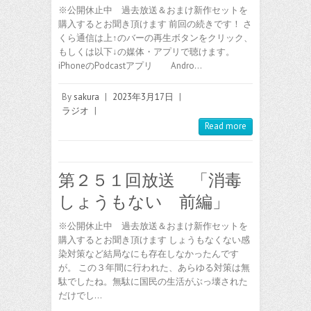
※公開休止中 過去放送＆おまけ新作セットを
購入するとお聞き頂けます 前回の続きです！ さ
くら通信は上↑のバーの再生ボタンをクリック、
もしくは以下↓の媒体・アプリで聴けます。
iPhoneのPodcastアプリ Andro…
By
sakura
|
2023年3月17日
|
ラジオ
|
Read more
第２５１回放送 「消毒
しょうもない 前編」
※公開休止中 過去放送＆おまけ新作セットを
購入するとお聞き頂けます しょうもなくない感
染対策など結局なにも存在しなかったんです
が。 この３年間に行われた、あらゆる対策は無
駄でしたね。無駄に国民の生活がぶっ壊された
だけでし…