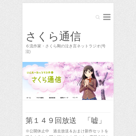
Search
さくら通信
６流作家・さくら剛の泣き言ネットラジオ(号
泣)
第１４９回放送 「嘘」
※公開休止中 過去放送＆おまけ新作セットを