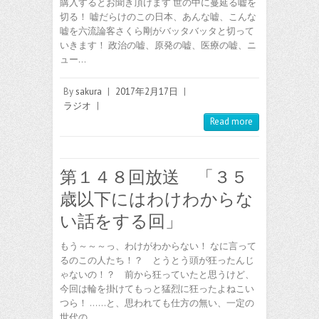
購入するとお聞き頂けます 世の中に蔓延る嘘を
切る！ 嘘だらけのこの日本、あんな嘘、こんな
嘘を六流論客さくら剛がバッタバッタと切って
いきます！ 政治の嘘、原発の嘘、医療の嘘、ニ
ュー…
By
sakura
|
2017年2月17日
|
ラジオ
|
Read more
第１４８回放送 「３５
歳以下にはわけわからな
い話をする回」
もう～～～っ、わけがわからない！ なに言って
るのこの人たち！？ とうとう頭が狂ったんじ
ゃないの！？ 前から狂っていたと思うけど、
今回は輪を掛けてもっと猛烈に狂ったよねこい
つら！ ……と、思われても仕方の無い、一定の
世代の…