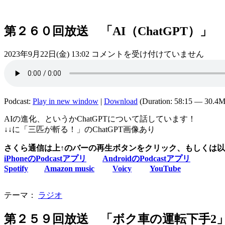
第２６０回放送 「AI（ChatGPT）」
第
2023年9月22日(金) 13:02
コメントを受け付けていません
２
６
０
回
Podcast:
Play in new window
|
Download
(Duration: 58:15 — 30.4
放
送
AIの進化、というかChatGPTについて話しています！
「AI（ChatGPT）」
↓↓に「三匹が斬る！」のChatGPT画像あり
は
さくら通信は上↑のバーの再生ボタンをクリック、もしくは以
iPhoneのPodcastアプリ
AndroidのPodcastアプリ
Spotify
Amazon music
Voicy
YouTube
テーマ：
ラジオ
第２５９回放送 「ボク車の運転下手2