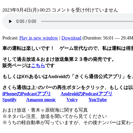
第
2023年9月4日(月) 00:25
コメントを受け付けていません
２
５
９
回
Podcast:
Play in new window
|
Download
(Duration: 56:01 — 29.4
放
送
車の運転は楽しいです！ ゲーム世代なので、私は運転は得
「ボ
そして過去放送＆おまけ放送集第２３巻の発売です。
ク
販売ページは
こちら
です
車
の
もしくはiOSあるいはAndroidの「さくら通信公式アプリ」
運
転
さくら通信は上↑のバーの再生ボタンをクリック、もしくは以
下
iPhoneのPodcastアプリ
AndroidのPodcastアプリ
手
Spotify
Amazon music
Voicy
YouTube
2」
は
おまけ放送・青木ヶ原樹海に関する写真
※ネタバレ注意、放送を聞いてから見てください
※うちの軽自動車が写っていますが、その後ナンバーは変わ