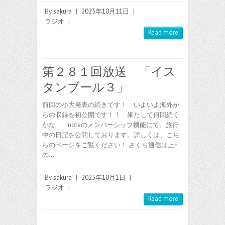
By
sakura
|
2025年10月11日
|
ラジオ
|
Read more
第２８１回放送 「イス
タンブール３」
前回の小大発表の続きです！ いよいよ海外か
らの収録を初公開です！！ 果たして何回続く
かな…… noteのメンバーシップ機能にて、旅行
中の日記を公開しております。詳しくは、こち
らのページをご覧ください！ さくら通信は上↑
の…
By
sakura
|
2025年10月1日
|
ラジオ
|
Read more