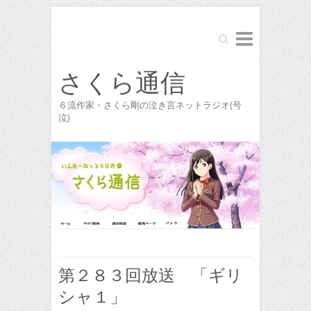
Search
さくら通信
６流作家・さくら剛の泣き言ネットラジオ(号
泣)
第２８３回放送 「ギリ
シャ１」