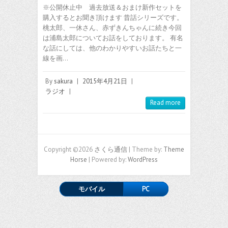
※公開休止中 過去放送＆おまけ新作セットを
購入するとお聞き頂けます 昔話シリーズです。
桃太郎、一休さん、赤ずきんちゃんに続き今回
は浦島太郎についてお話をしております。 有名
な話にしては、他のわかりやすいお話たちと一
線を画…
By
sakura
|
2015年4月21日
|
ラジオ
|
Read more
Copyright ©2026
さくら通信
| Theme by:
Theme
Horse
| Powered by:
WordPress
モバイル
PC