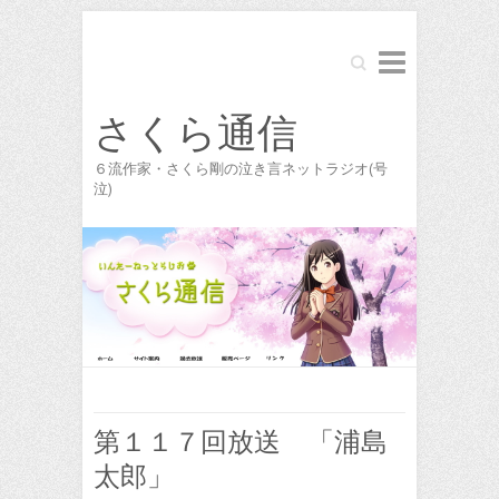
Search
さくら通信
６流作家・さくら剛の泣き言ネットラジオ(号
泣)
第１１７回放送 「浦島
太郎」