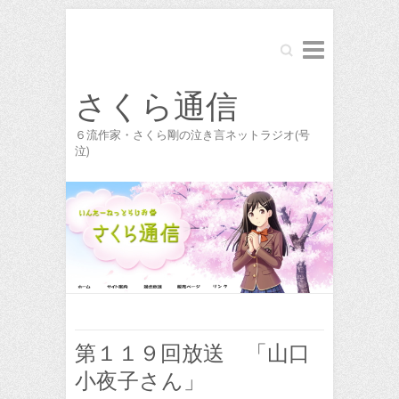
Search
さくら通信
６流作家・さくら剛の泣き言ネットラジオ(号
泣)
第１１９回放送 「山口
小夜子さん」