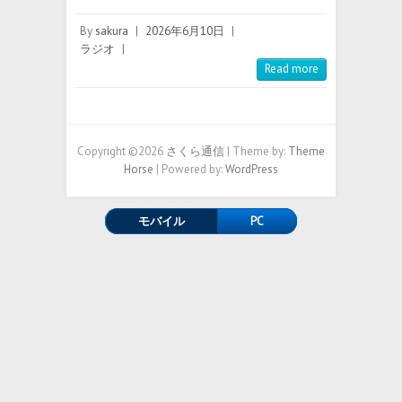
By
sakura
|
2026年6月10日
|
ラジオ
|
Read more
Copyright ©2026
さくら通信
| Theme by:
Theme
Horse
| Powered by:
WordPress
モバイル
PC