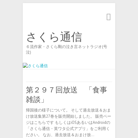
Search
さくら通信
６流作家・さくら剛の泣き言ネットラジオ(号
泣)
第２９７回放送 「食事
雑談」
帰国後の様子について。 そして過去放送＆おま
け放送集第27巻を販売開始しました。 販売ペー
ジはこちらです もしくはiOSあるいはAndroidの
「さくら通信・英ワタ公式アプリ」をご利用く
ださい。 なお、過去放送＆おまけ放…