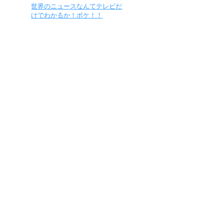
世界のニュースなんてテレビだ
けでわかるか！ボケ！！