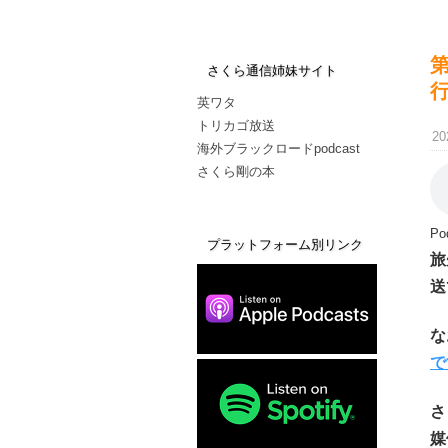
さくら通信姉妹サイト
英ワタ
トリカゴ放送
20
海外ブラックロードpodcast
さくら剛の本
Po
プラットフォーム別リンク
旅
送
な
で
さ
媒