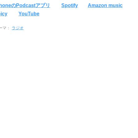
PhoneのPodcastアプリ
Spotify
Amazon music
icy
YouTube
ーマ：
ラジオ