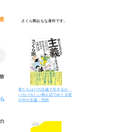
旅
さくら剛おもな著作です。
放
君たちはどの主義で生きるか
バカバカしい例え話でめぐる世
ちら
の中の主義・思想
の