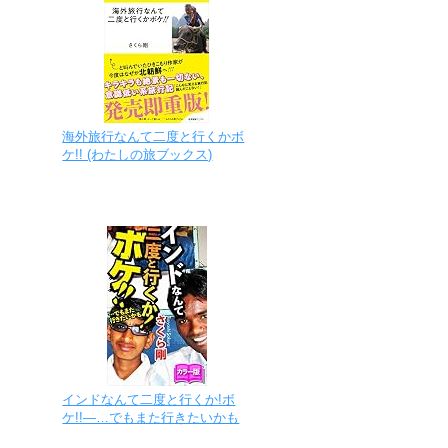
海外旅行なんて二度と行くかボ
ケ!! (わたしの旅ブックス)
インドなんて二度と行くか!ボ
ケ!!―…でもまた行きたいかも