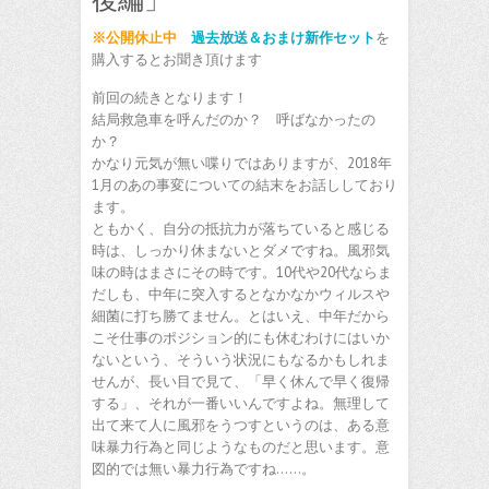
※公開休止中
過去放送＆おまけ新作セット
を
購入するとお聞き頂けます
前回の続きとなります！
結局救急車を呼んだのか？ 呼ばなかったの
か？
かなり元気が無い喋りではありますが、2018年
1月のあの事変についての結末をお話ししており
ます。
ともかく、自分の抵抗力が落ちていると感じる
時は、しっかり休まないとダメですね。風邪気
味の時はまさにその時です。10代や20代ならま
だしも、中年に突入するとなかなかウィルスや
細菌に打ち勝てません。とはいえ、中年だから
こそ仕事のポジション的にも休むわけにはいか
ないという、そういう状況にもなるかもしれま
せんが、長い目で見て、「早く休んで早く復帰
する」、それが一番いいんですよね。無理して
出て来て人に風邪をうつすというのは、ある意
味暴力行為と同じようなものだと思います。意
図的では無い暴力行為ですね……。