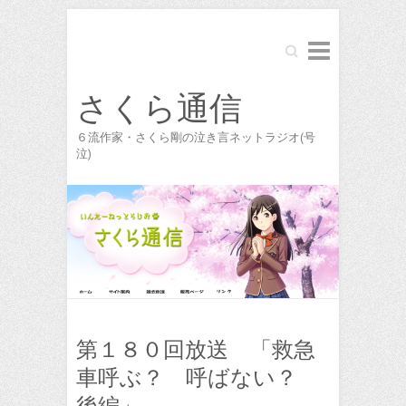
Search
さくら通信
６流作家・さくら剛の泣き言ネットラジオ(号
泣)
第１８０回放送 「救急
車呼ぶ？ 呼ばない？
後編」