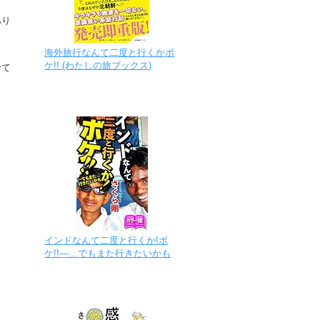
あり
海外旅行なんて二度と行くかボ
ケ!! (わたしの旅ブックス)
せて
インドなんて二度と行くか!ボ
ケ!!―…でもまた行きたいかも