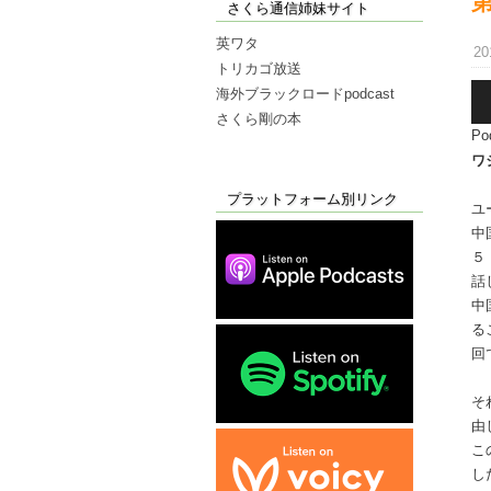
さくら通信姉妹サイト
英ワタ
20
トリカゴ放送
音
海外ブラックロードpodcast
声
さくら剛の本
Po
プ
ワ
レ
ー
プラットフォーム別リンク
ユ
ヤ
中
ー
５
話
中
る
回
そ
由
こ
し