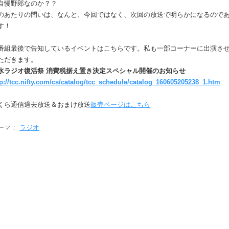
自慢野郎なのか？？
っ
のあたりの問いは、なんと、今回ではなく、次回の放送で明らかになるので
て
す！
く
だ
番組最後で告知しているイベントはこちらです。私も一部コーナーに出演さ
さ
ただきます。
い。
水ラジオ復活祭 消費税据え置き決定スペシャル開催のお知らせ
tp://tcc.nifty.com/cs/catalog/tcc_schedule/catalog_160605205238_1.htm
くら通信過去放送＆おまけ放送
販売ページはこちら
ーマ：
ラジオ