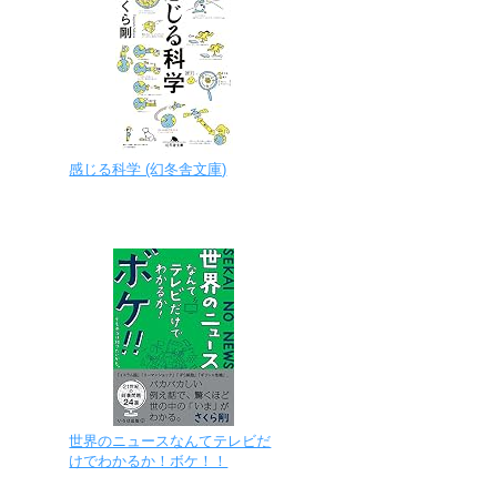
感じる科学 (幻冬舎文庫)
世界のニュースなんてテレビだ
けでわかるか！ボケ！！