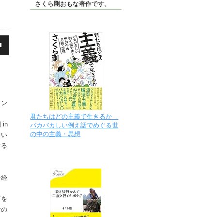
さくら剛おもな著作です。
ソン
君たちはどの主義で生きるか
in
バカバカしい例え話でめぐる世
の中の主義・思想
てい
する
を経
か？
何を
けの