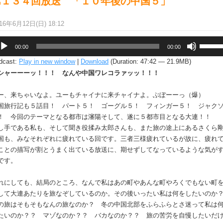
第１３４回放送 「１０年後の中国５」
16年6月12日(日) 18:12
ボ
00:00
00:00
リ
dcast:
Play in new window
|
Download
(Duration: 47:42 — 21.9MB)
ュ
シャーーーッ！！！ なんや中国ワレコラァッッ！！！
ー
ム
ー、来ちゃいなよ。ユーもチャイナに来チャイナよ。ぶぼーーっ（爆）
調
国旅行記も５話目！ パート５！ ゴーグル５！ フィンガー５！ ジャク
節
！ 今回のテーマとなる都市は瀋陽そして、遂に５都市目となる大連！！
に
し手である私も、そして聞き役揉み太郎さんも、また旅の途上にあるさくら剛 
は
国も、みなそれぞれに疲れている回です。三者三様疲れているが故に、疲れ
上
ことの描写が割とうまく出ている放送に、期せずしてなっているような気が
下
です。
矢
印
れにしても、結局のところ、なんで私はあの町やあんな町やろくでもない町
キ
して大連あたりを旅なぞしているのか。その後いったい私は何をしたいの
ー
の旅はそもそもなんの旅なのか？ 冬の中国北部をふらふらとさ迷って私は
を
たいのか？？ マゾなのか？？ バカなのか？？ 旅の苦労を自慢したいだ
使