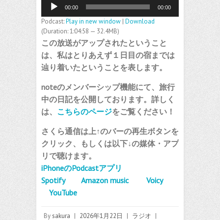
音
00:00
00:00
声
プ
Podcast:
Play in new window
|
Download
レ
(Duration: 1:04:58 — 32.4MB)
ー
この放送がアップされたということ
ヤ
は、私はとりあえず１日目の宿までは
ー
辿り着いたということを表します。
noteのメンバーシップ機能にて、旅行
中の日記を公開しております。詳しく
は、
こちらのページ
をご覧ください！
さくら通信は上↑のバーの再生ボタンを
クリック、もしくは以下↓の媒体・アプ
リで聴けます。
iPhoneのPodcastアプリ
Spotify
Amazon music
Voicy
YouTube
By
sakura
|
2026年1月22日
|
ラジオ
|