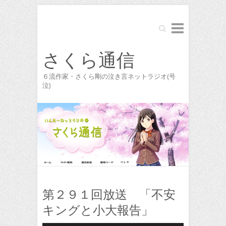
Search
さくら通信
６流作家・さくら剛の泣き言ネットラジオ(号
泣)
第２９１回放送 「不安
キングと小大報告」