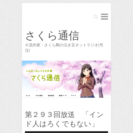
Search
さくら通信
６流作家・さくら剛の泣き言ネットラジオ(号
泣)
第２９３回放送 「イン
ド人はろくでもない」