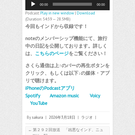
音
00:00
00:00
声
プ
Podcast:
Play in new window
|
Download
レ
(Duration: 54:59 — 28.5MB)
ー
今回もインドから収録です！
ヤ
ー
noteのメンバーシップ機能にて、旅行
中の日記を公開しております。詳しく
は、
こちらのページ
をご覧ください！
さくら通信は上↑のバーの再生ボタンを
クリック、もしくは以下↓の媒体・アプ
リで聴けます。
iPhoneのPodcastアプリ
Spotify
Amazon music
Voicy
YouTube
By
sakura
|
2026年3月18日
|
ラジオ
|
←
第２９２回放送 「凶悪なインド、ニュ