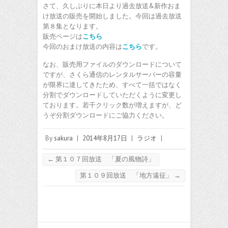
さて、久しぶりに本日より過去放送&新作おま
け放送の販売を開始しました。今回は過去放送
第８集となります。
販売ページは
こちら
今回のおまけ放送の内容は
こちら
です。
なお、販売用ファイルのダウンロードについて
ですが、さくら通信のレンタルサーバーの容量
が限界に達してきたため、すべて一括ではなく
分割でダウンロードしていただくように変更し
ております。若干クリック数が増えますが、ど
うぞ分割ダウンロードにご協力ください。
By
sakura
|
2014年8月17日
|
ラジオ
|
←
第１０７回放送 「夏の風物詩」
第１０９回放送 「地方遠征」
→