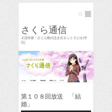
Search
さくら通信
６流作家・さくら剛の泣き言ネットラジオ(号
泣)
第１０８回放送 「結
婚」