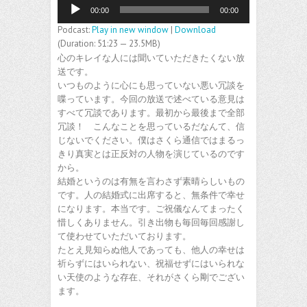
音
00:00
00:00
声
プ
Podcast:
Play in new window
|
Download
レ
(Duration: 51:23 — 23.5MB)
ー
心のキレイな人には聞いていただきたくない放
ヤ
送です。
ー
いつものように心にも思っていない悪い冗談を
喋っています。今回の放送で述べている意見は
すべて冗談であります。最初から最後まで全部
冗談！ こんなことを思っているだなんて、信
じないでください。僕はさくら通信ではまるっ
きり真実とは正反対の人物を演じているのです
から。
結婚というのは有無を言わさず素晴らしいもの
です。人の結婚式に出席すると、無条件で幸せ
になります。本当です。ご祝儀なんてまったく
惜しくありません。引き出物も毎回毎回感謝し
て使わせていただいております。
たとえ見知らぬ他人であっても、他人の幸せは
祈らずにはいられない、祝福せずにはいられな
い天使のような存在、それがさくら剛でござい
ます。