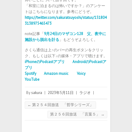
「和室に泊まるのは怖いですか？」のアンケー
トはこちらになります。参考にどうぞ。
https://twitter.com/sakuratsuyoshi/status/151804
3138975465473
note記事「
9月24日のマザコン128 父、夜中に
施設から脱出を計る
」もどうぞよろしく。
さくら通信は上↑のバーの再生ボタンをクリッ
ク、もしくは以下↓の媒体・アプリで聴けます。
iPhoneのPodcastアプリ
AndroidのPodcastア
プリ
Spotify
Amazon music
Voicy
YouTube
By
sakura
|
2023年5月11日
|
ラジオ
|
←
第２５４回放送 「哲学シリーズ」
第２５６回放送 「言葉５」
→