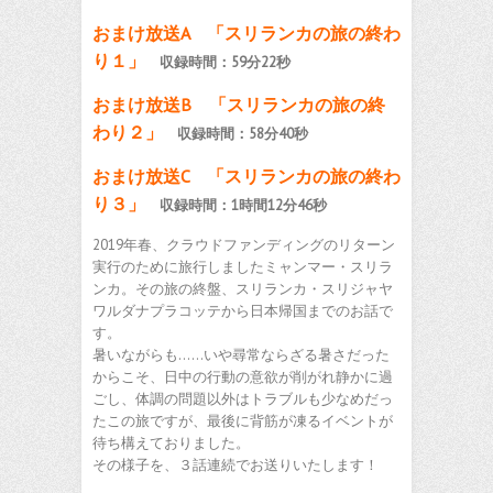
おまけ放送A 「スリランカの旅の終わ
り１」
収録時間：59分22秒
おまけ放送B 「スリランカの旅の終
わり２」
収録時間：58分40秒
おまけ放送C 「スリランカの旅の終わ
り３」
収録時間：1時間12分46秒
2019年春、クラウドファンディングのリターン
実行のために旅行しましたミャンマー・スリラ
ンカ。その旅の終盤、スリランカ・スリジャヤ
ワルダナプラコッテから日本帰国までのお話で
す。
暑いながらも……いや尋常ならざる暑さだった
からこそ、日中の行動の意欲が削がれ静かに過
ごし、体調の問題以外はトラブルも少なめだっ
たこの旅ですが、最後に背筋が凍るイベントが
待ち構えておりました。
その様子を、３話連続でお送りいたします！