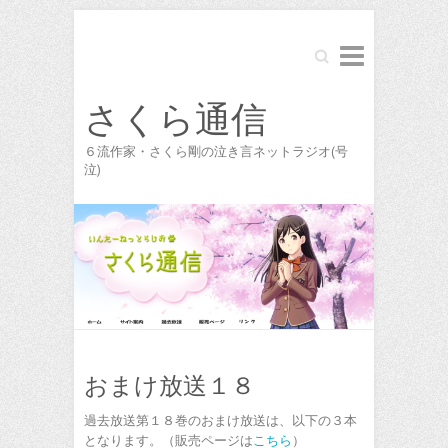
Search
さくら通信
６流作家・さくら剛の泣き言ネットラジオ(号
泣)
おまけ放送１８
過去放送第１８巻のおまけ放送は、以下の３本
となります。（販売ページは
こちら
）