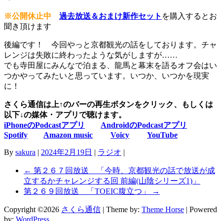
※公開休止中
過去放送＆おまけ新作セット
を購入するとお
聞き頂けます
後編です！ 今回やっと京都観光の話をしております。チャ
レンジは失敗に終わったような気がしますが……
でも寺田屋にみんなで泊まる、龍馬と幕末を語るオフ会はい
つかやってみたいと思っています。いつか、いつかを現実
に！
さくら通信は上↑のバーの再生ボタンをクリック、もしくは
以下↓の媒体・アプリで聴けます。
iPhoneのPodcastアプリ
AndroidのPodcastアプリ
Spotify
Amazon music
Voicy
YouTube
By
sakura
|
2024年2月19日
|
ラジオ
|
←
第２６７回放送 「今時、京都観光の話で放送が成
立するかチャレンジする回 前編(山陰シリーズ1)」
第２６９回放送 「TOEIC腹立つ」
→
Copyright ©2026
さくら通信
| Theme by:
Theme Horse
| Powered
by:
WordPress