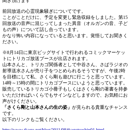
聞き頂けます
前回放送の心霊現象騒ぎについてです。
ことがことだけに、予定を変更し緊急収録をしました。第15
回放送の音声に混じってしまった異音（オルガンの音、子ど
もの声）について話し合っています。
かなり怖い内容になっていると思います。覚悟してお聞きく
ださい。
※8月14日に東京ビッグサイトで行われるコミックマーケッ
トにトリカゴ放送ブースが出店されます。
山本さんと、トリカゴ関係者として中谷さん、さばラジオの
射導送水さんが売り子をつとめられるそうですが、午後2時
を目標にして私、さくら剛も遊びに行こうと思っています。
14時～15時の間にトリカゴブースにいようと思っています。
販売しているトリカゴ小冊子もしくはさくら剛の著書を持参
いただければいくらでもサインなどしますので、お気軽にお
声がけください。
「さくら剛と山本さんの生の姿」
が見られる貴重なチャンス
です。
以下のリンクもご覧ください。
http://www.tkago.net/blog/2011/08/tkagotsushin01.html