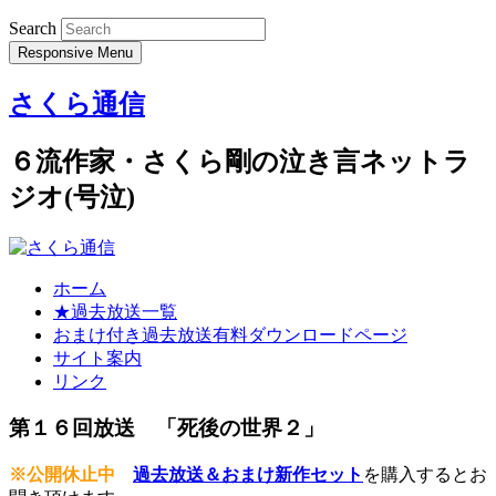
Search
Responsive Menu
さくら通信
６流作家・さくら剛の泣き言ネットラ
ジオ(号泣)
ホーム
★過去放送一覧
おまけ付き過去放送有料ダウンロードページ
サイト案内
リンク
第１６回放送 「死後の世界２」
※公開休止中
過去放送＆おまけ新作セット
を購入するとお