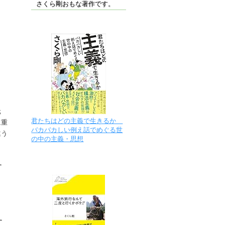
さくら剛おもな著作です。
元
君たちはどの主義で生きるか
に重
バカバカしい例え話でめぐる世
違う
の中の主義・思想
す
す