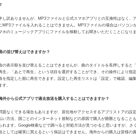
？
.申し訳ありませんが、MP3ファイルと公式スマホアプリとの互換性はなく、
にMP3ファイルを入れることはできません。MP3ファイルの場合はパソコン
マホのミュージックアプリにファイルを移動してお聞きいただくことになり
。
.曲の並び替えはできますか？
.曲の表示順を並び替えることはできませんが、曲のタイトルを長押しすると
再生」「あとで再生」という項目を選択することができ、その操作により指
曲を指定した順に再生できます。設定した再生リストは「設定」で確認、編
ます。
.海外から公式アプリで過去放送を購入することはできますか？
.問題なくできる場合もありますが、居住地やアクセスするアプリストアの設
払い方法、国ごとのインターネット規制などの原因で購入が困難となること
られます。Google検索などで調べると対処方法が見つかると思いますが、さ
信としては確実に買えるという保証はできません。海外からの購入は皆様の