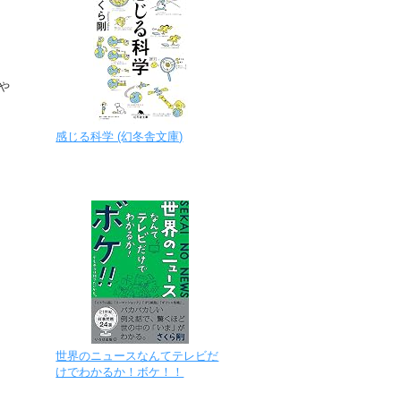
や
感じる科学 (幻冬舎文庫)
世界のニュースなんてテレビだ
けでわかるか！ボケ！！