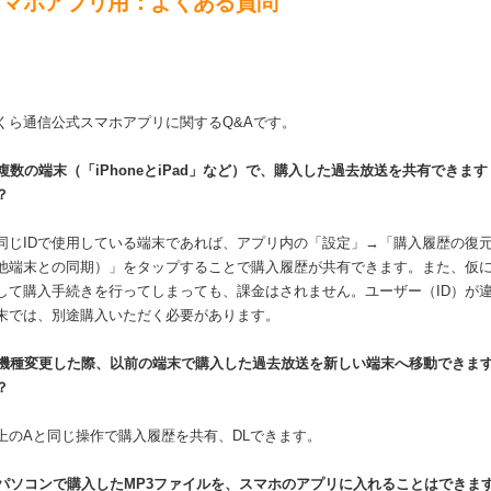
スマホアプリ用：よくある質問
くら通信公式スマホアプリに関するQ&Aです。
.複数の端末（「iPhoneとiPad」など）で、購入した過去放送を共有できます
？
.同じIDで使用している端末であれば、アプリ内の「設定」→「購入履歴の復
他端末との同期）」をタップすることで購入履歴が共有できます。また、仮
して購入手続きを行ってしまっても、課金はされません。ユーザー（ID）が
末では、別途購入いただく必要があります。
.機種変更した際、以前の端末で購入した過去放送を新しい端末へ移動できま
？
.上のAと同じ操作で購入履歴を共有、DLできます。
.パソコンで購入したMP3ファイルを、スマホのアプリに入れることはできま