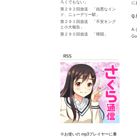
ろくでもない」
に
第２９２回放送 「凶悪なイン
ド、ニューデリー駅」
Q
第２９１回放送 「不安キング
と小大報告」
A
第２９０回放送 「帰国」
G
RSS
※お使いの mp3プレイヤーに番