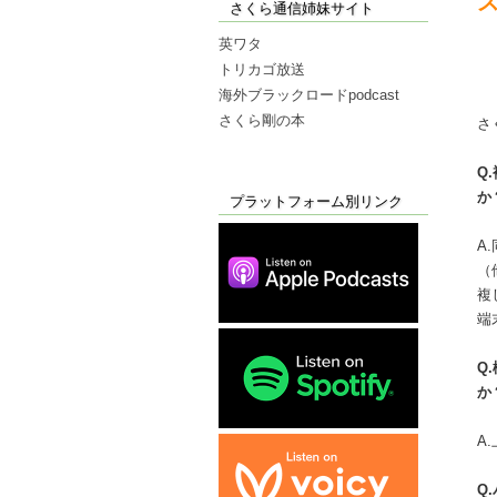
さくら通信姉妹サイト
英ワタ
トリカゴ放送
海外ブラックロードpodcast
さくら剛の本
さ
Q
か
プラットフォーム別リンク
A
（
複
端
Q
か
A
Q