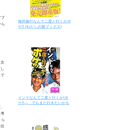
アプ
海外旅行なんて二度と行くかボ
から
ケ!! (わたしの旅ブックス)
ま
「次
定し
集で
インドなんて二度と行くか!ボ
ケ!!―…でもまた行きたいかも
定、
も考
くら
責任