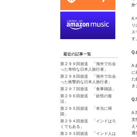
か
A
リ
ス
す
Q
最近の記事一覧
第２９９回放送 「海外で出会
A
った奇特な日本人旅行者」
に
第２９８回放送 「海外で出会
た
った衝撃的な日本人旅行者」
き
第２９７回放送 「食事雑談」
第２９６回放送 「妖怪の復
Q
活」
第２９５回放送 「本当に帰
A
国」
支
第２９４回放送 「インドはろ
え
くでもある」
通
第２９３回放送 「インド人は