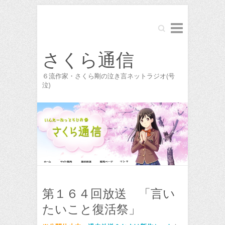
Search
さくら通信
６流作家・さくら剛の泣き言ネットラジオ(号
泣)
第１６４回放送 「言い
たいこと復活祭」