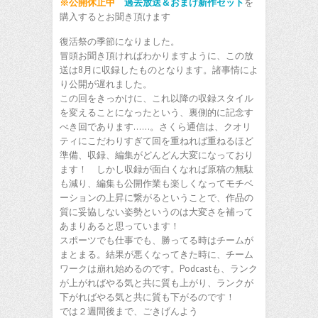
※公開休止中
過去放送＆おまけ新作セット
を
購入するとお聞き頂けます
復活祭の季節になりました。
冒頭お聞き頂ければわかりますように、この放
送は8月に収録したものとなります。諸事情によ
り公開が遅れました。
この回をきっかけに、これ以降の収録スタイル
を変えることになったという、裏側的に記念す
べき回であります……。さくら通信は、クオリ
ティにこだわりすぎて回を重ねれば重ねるほど
準備、収録、編集がどんどん大変になっており
ます！ しかし収録が面白くなれば原稿の無駄
も減り、編集も公開作業も楽しくなってモチベ
ーションの上昇に繋がるということで、作品の
質に妥協しない姿勢というのは大変さを補って
あまりあると思っています！
スポーツでも仕事でも、勝ってる時はチームが
まとまる。結果が悪くなってきた時に、チーム
ワークは崩れ始めるのです。Podcastも、ランク
が上がればやる気と共に質も上がり、ランクが
下がればやる気と共に質も下がるのです！
では２週間後まで、ごきげんよう