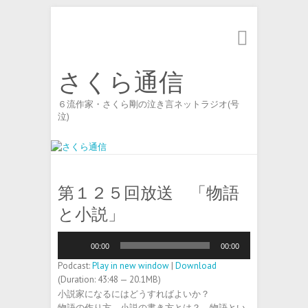
Search
さくら通信
６流作家・さくら剛の泣き言ネットラジオ(号
泣)
第１２５回放送 「物語
と小説」
音
00:00
00:00
声
プ
Podcast:
Play in new window
|
Download
レ
(Duration: 43:48 — 20.1MB)
ー
小説家になるにはどうすればよいか？
ヤ
物語の作り方、小説の書き方とは？ 物語とい